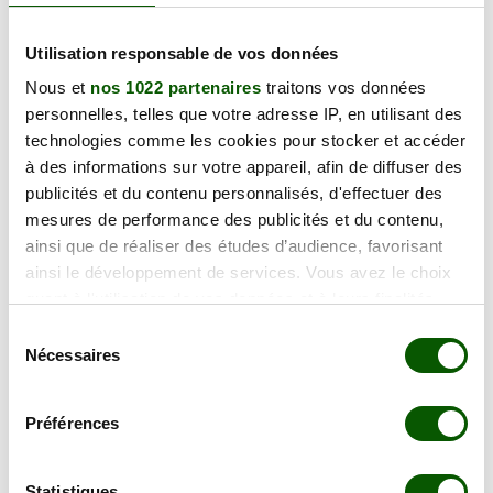
En forte demande
Annulation Gratuite jusqu'à 48h
Utilisation responsable de vos données
Nous et
nos 1022 partenaires
traitons vos données
mardi 29 septembre 2026
personnelles, telles que votre adresse IP, en utilisant des
27 Chem. de la Garenne,
technologies comme les cookies pour stocker et accéder
127.00 €
17200 Royan
à des informations sur votre appareil, afin de diffuser des
En forte demande
publicités et du contenu personnalisés, d'effectuer des
Annulation Gratuite jusqu'à 48h
mesures de performance des publicités et du contenu,
ainsi que de réaliser des études d’audience, favorisant
ainsi le développement de services. Vous avez le choix
mardi 29 septembre 2026
quant à l'utilisation de vos données et à leurs finalités.
27 Chem. de la Garenne,
Vous pouvez modifier ou retirer votre consentement à
Sélection
127.00 €
17200 Royan
tout moment en consultant la Déclaration relative aux
Nécessaires
du
En forte demande
cookies ou en cliquant sur l'icône de confidentialité.
consentement
Annulation Gratuite jusqu'à 48h
Préférences
Si vous le permettez, nous aimerions également :
mardi 06 octobre 2026
Collecter des informations sur votre localisation
27 Chem. de la Garenne,
géographique qui peuvent être précises à plusieurs
Statistiques