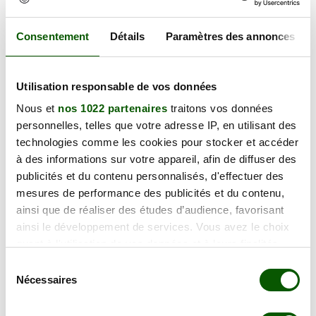
22 Rue de Trey, 25000 Besançon
100.00 €
En forte demande
Consentement
Détails
Paramètres des annonces
Annulation Gratuite jusqu'à 48h
Utilisation responsable de vos données
vendredi 23 octobre 2026
22 Rue de Trey, 25000 Besançon
Nous et
nos 1022 partenaires
traitons vos données
100.00 €
personnelles, telles que votre adresse IP, en utilisant des
En forte demande
technologies comme les cookies pour stocker et accéder
Annulation Gratuite jusqu'à 48h
à des informations sur votre appareil, afin de diffuser des
publicités et du contenu personnalisés, d'effectuer des
vendredi 06 novembre 2026
mesures de performance des publicités et du contenu,
22 Rue de Trey, 25000 Besançon
ainsi que de réaliser des études d’audience, favorisant
100.00 €
En forte demande
ainsi le développement de services. Vous avez le choix
Annulation Gratuite jusqu'à 48h
quant à l'utilisation de vos données et à leurs finalités.
Vous pouvez modifier ou retirer votre consentement à
Sélection
tout moment en consultant la Déclaration relative aux
Nécessaires
du
vendredi 13 novembre 2026
cookies ou en cliquant sur l'icône de confidentialité.
consentement
22 Rue de Trey, 25000 Besançon
100.00 €