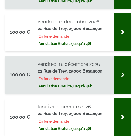
Annulation Gratuite jusqu'à 48h
publicité et d'analyse, qui peuvent combiner celles-ci
avec d'autres informations que vous leur avez fournies
ou qu'ils ont collectées lors de votre utilisation de leurs
vendredi 11 décembre 2026
services.
22 Rue de Trey, 25000 Besançon
100.00 €
En forte demande
Annulation Gratuite jusqu'à 48h
vendredi 18 décembre 2026
22 Rue de Trey, 25000 Besançon
100.00 €
En forte demande
Annulation Gratuite jusqu'à 48h
lundi 21 décembre 2026
22 Rue de Trey, 25000 Besançon
100.00 €
En forte demande
Annulation Gratuite jusqu'à 48h