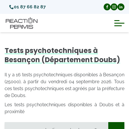
01 87 66 82 87
Suspension du permis de conduire
Tests psychotechniques à
Invalidation du permis de conduire
Besançon (Département Doubs)
Annulation du permis de conduire
Il y a 16 tests psychotechniques disponibles à Besançon
(25000), à partir du vendredi 04 septembre 2026. Tous
ces tests psychotechniques est agréés par la préfecture
Médecins agréés pour le permis
de Doubs.
Les tests psychotechniques disponibles à Doubs et à
Visite médicale test psychotechnique
proximité