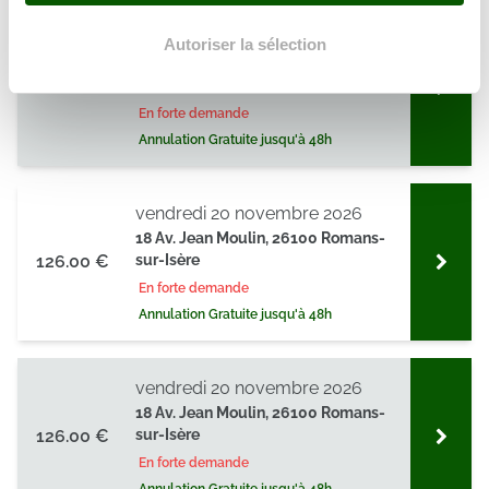
votre consentement à tout moment à partir de la
vendredi 13 novembre 2026
déclaration sur les cookies.
Autoriser la sélection
18 Av. Jean Moulin, 26100 Romans-
126.00 €
sur-Isère
Les cookies nous permettent de personnaliser le contenu
En forte demande
et les annonces, d'offrir des fonctionnalités relatives aux
Annulation Gratuite jusqu'à 48h
médias sociaux et d'analyser notre trafic. Nous
partageons également des informations sur l'utilisation de
notre site avec nos partenaires de médias sociaux, de
vendredi 20 novembre 2026
publicité et d'analyse, qui peuvent combiner celles-ci
18 Av. Jean Moulin, 26100 Romans-
avec d'autres informations que vous leur avez fournies
126.00 €
sur-Isère
ou qu'ils ont collectées lors de votre utilisation de leurs
En forte demande
services.
Annulation Gratuite jusqu'à 48h
vendredi 20 novembre 2026
18 Av. Jean Moulin, 26100 Romans-
126.00 €
sur-Isère
En forte demande