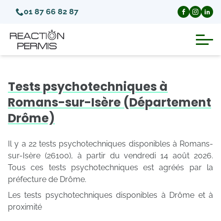
01 87 66 82 87
Suspension du permis de conduire
Tests psychotechniques à
Invalidation du permis de conduire
Romans-sur-Isère (Département
Drôme)
Annulation du permis de conduire
Il y a 22 tests psychotechniques disponibles à Romans-
Médecins agréés pour le permis
sur-Isère (26100), à partir du vendredi 14 août 2026.
Tous ces tests psychotechniques est agréés par la
préfecture de Drôme.
Visite médicale test psychotechnique
Les tests psychotechniques disponibles à Drôme et à
proximité