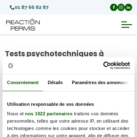
01 87 66 82 87
Suspension du permis de conduire
Tests psychotechniques à
Invalidation du permis de conduire
Tournefeuille (Département
Haute garonne)
Annulation du permis de conduire
Consentement
Détails
Paramètres des annonces
Il y a 0 test psychotechnique disponible à Tournefeuille
Médecins agréés pour le permis
(31170), à partir du jeudi 06 août 2026.
Utilisation responsable de vos données
Visite médicale test psychotechnique
← Retour au département
Nous et
nos 1022 partenaires
traitons vos données
personnelles, telles que votre adresse IP, en utilisant des
technologies comme les cookies pour stocker et accéder
à des informations sur votre appareil, afin de diffuser des