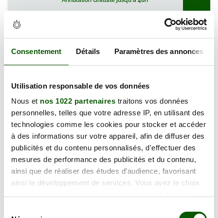
Annulation Gratuite jusqu'à 48h
mercredi 16 septembre 2026
12 Rue de la Rotiére, 37300 Joué-
Consentement
Détails
Paramètres des annonces
125.00 €
lès-Tours
En forte demande
Annulation Gratuite jusqu'à 48h
Utilisation responsable de vos données
Nous et
nos 1022 partenaires
traitons vos données
jeudi 24 septembre 2026
personnelles, telles que votre adresse IP, en utilisant des
12 Rue de la Rotiére, 37300 Joué-
technologies comme les cookies pour stocker et accéder
123.00 €
lès-Tours
à des informations sur votre appareil, afin de diffuser des
En forte demande
publicités et du contenu personnalisés, d'effectuer des
Annulation Gratuite jusqu'à 48h
mesures de performance des publicités et du contenu,
ainsi que de réaliser des études d’audience, favorisant
ainsi le développement de services. Vous avez le choix
jeudi 08 octobre 2026
quant à l'utilisation de vos données et à leurs finalités.
12 Rue de la Rotiére, 37300 Joué-
Vous pouvez modifier ou retirer votre consentement à
Sélection
123.00 €
lès-Tours
tout moment en consultant la Déclaration relative aux