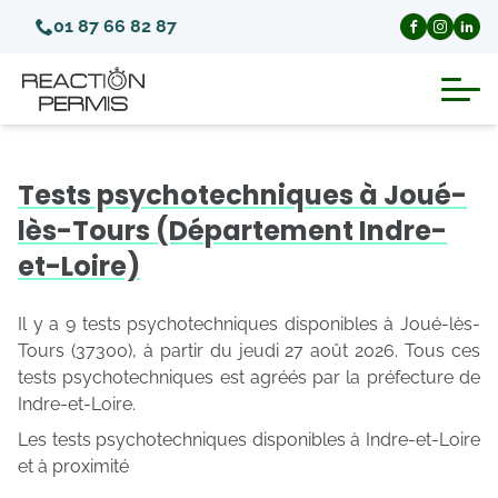
01 87 66 82 87
Suspension du permis de conduire
Tests psychotechniques à Joué-
Invalidation du permis de conduire
lès-Tours (Département Indre-
et-Loire)
Annulation du permis de conduire
Il y a 9 tests psychotechniques disponibles à Joué-lès-
Médecins agréés pour le permis
Tours (37300), à partir du jeudi 27 août 2026. Tous ces
tests psychotechniques est agréés par la préfecture de
Indre-et-Loire.
Visite médicale test psychotechnique
Les tests psychotechniques disponibles à Indre-et-Loire
et à proximité