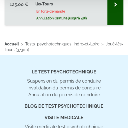
125.00 €
lès-Tours
partageons également des informations sur l'utilisation de
notre site avec nos partenaires de médias sociaux, de
En forte demande
publicité et d'analyse, qui peuvent combiner celles-ci
Annulation Gratuite jusqu'à 48h
avec d'autres informations que vous leur avez fournies
ou qu'ils ont collectées lors de votre utilisation de leurs
services.
Accueil
>
Tests psychotechniques Indre-et-Loire
>
Joué-lès-
Tours (37300)
LE TEST PSYCHOTECHNIQUE
Suspension du permis de conduire
Invalidation du permis de conduire
Annulation du permis de conduire
BLOG DE TEST PSYCHOTECHNIQUE
VISITE MÉDICALE
Visite médicale test psychotechnique