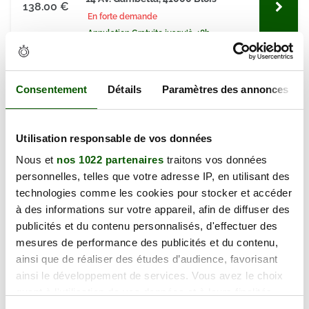
138.00 €
En forte demande
Annulation Gratuite jusqu'à 48h
mercredi 09 septembre 2026
Consentement
Détails
Paramètres des annonces
14 Av. Gambetta, 41000 Blois
138.00 €
En forte demande
Annulation Gratuite jusqu'à 48h
Utilisation responsable de vos données
Nous et
nos 1022 partenaires
traitons vos données
mercredi 23 septembre 2026
personnelles, telles que votre adresse IP, en utilisant des
14 Av. Gambetta, 41000 Blois
technologies comme les cookies pour stocker et accéder
138.00 €
à des informations sur votre appareil, afin de diffuser des
En forte demande
publicités et du contenu personnalisés, d'effectuer des
Annulation Gratuite jusqu'à 48h
mesures de performance des publicités et du contenu,
ainsi que de réaliser des études d’audience, favorisant
mercredi 23 septembre 2026
ainsi le développement de services. Vous avez le choix
14 Av. Gambetta, 41000 Blois
quant à l'utilisation de vos données et à leurs finalités.
138.00 €
En forte demande
Vous pouvez modifier ou retirer votre consentement à