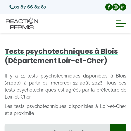
01 87 66 82 87
Suspension du permis de conduire
Tests psychotechniques à Blois
Invalidation du permis de conduire
(Département Loir-et-Cher)
Annulation du permis de conduire
Il y a 11 tests psychotechniques disponibles à Blois
(41000), à partir du mercredi 12 août 2026. Tous ces
tests psychotechniques est agréés par la préfecture de
Médecins agréés pour le permis
Loir-et-Cher.
Les tests psychotechniques disponibles à Loir-et-Cher
Visite médicale test psychotechnique
et à proximité