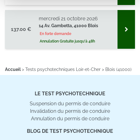
médias sociaux et d'analyser notre trafic. Nous
partageons également des informations sur l'utilisation de
mercredi 21 octobre 2026
notre site avec nos partenaires de médias sociaux, de
14 Av. Gambetta, 41000 Blois
publicité et d'analyse, qui peuvent combiner celles-ci
137.00 €
En forte demande
avec d'autres informations que vous leur avez fournies
Annulation Gratuite jusqu'à 48h
ou qu'ils ont collectées lors de votre utilisation de leurs
services.
Accueil
>
Tests psychotechniques Loir-et-Cher
>
Blois (41000)
LE TEST PSYCHOTECHNIQUE
Suspension du permis de conduire
Invalidation du permis de conduire
Annulation du permis de conduire
BLOG DE TEST PSYCHOTECHNIQUE