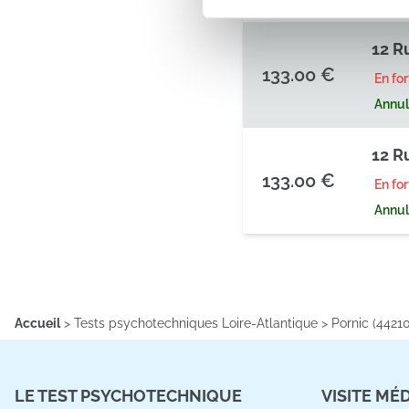
sociaux et d'analyser notre t
partenaires de médias sociaux
12 R
vous leur avez fournies ou qu'
133.00 €
En fo
Annula
12 R
133.00 €
En fo
Annula
Accueil
>
Tests psychotechniques Loire-Atlantique
>
Pornic (44210
LE TEST PSYCHOTECHNIQUE
VISITE MÉ