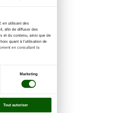
 2026
Réserver
 en utilisant des
, afin de diffuser des
s et du contenu, ainsi que de
oix quant à l'utilisation de
 2026
Réserver
moment en consultant la
es à plusieurs mètres près
Marketing
 2026
Réserver
s spécifiques (empreintes
, reportez-vous à la
section «
claration sur les cookies.
 2026
Réserver
Tout autoriser
nnalités relatives aux médias