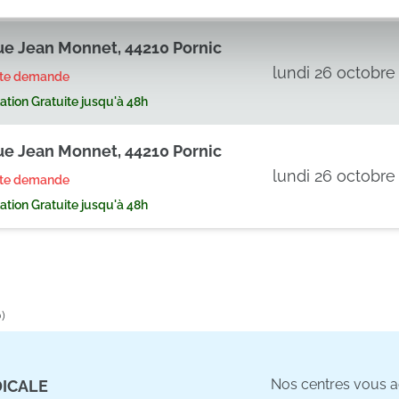
rafic. Nous partageons également des informations sur l'utilisati
, de publicité et d'analyse, qui peuvent combiner celles-ci avec
ue Jean Monnet, 44210 Pornic
ils ont collectées lors de votre utilisation de leurs services.
lundi 26 octobre
rte demande
tion Gratuite jusqu'à 48h
ue Jean Monnet, 44210 Pornic
lundi 26 octobre
rte demande
tion Gratuite jusqu'à 48h
)
Nos centres vous ac
DICALE