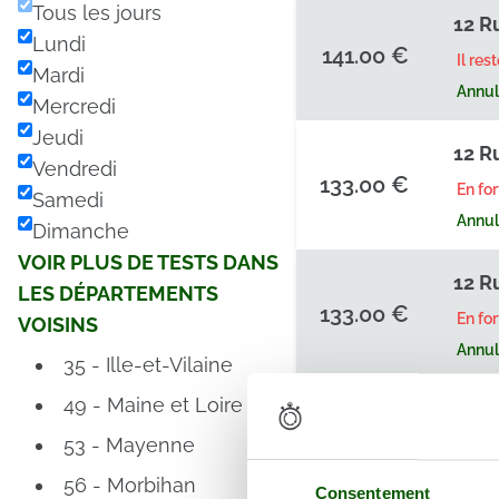
Tous les jours
12 R
Lundi
141.00 €
Il res
Mardi
Annula
Mercredi
Jeudi
12 R
Vendredi
133.00 €
En fo
Samedi
Annula
Dimanche
VOIR PLUS DE TESTS DANS
12 R
LES DÉPARTEMENTS
133.00 €
En fo
VOISINS
Annula
35 - Ille-et-Vilaine
49 - Maine et Loire
12 R
133.00 €
53 - Mayenne
En fo
Annula
56 - Morbihan
Consentement