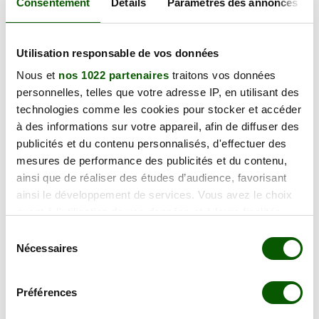
Consentement
Détails
Paramètres des annonces
lundi 19 octobre 2026
Utilisation responsable de vos données
23 Rue Antigna, 45000 Orléans
128.00 €
Nous et
nos 1022 partenaires
traitons vos données
En forte demande
personnelles, telles que votre adresse IP, en utilisant des
Annulation Gratuite jusqu'à 48h
technologies comme les cookies pour stocker et accéder
à des informations sur votre appareil, afin de diffuser des
lundi 19 octobre 2026
publicités et du contenu personnalisés, d'effectuer des
23 Rue Antigna, 45000 Orléans
mesures de performance des publicités et du contenu,
128.00 €
ainsi que de réaliser des études d’audience, favorisant
En forte demande
ainsi le développement de services. Vous avez le choix
Annulation Gratuite jusqu'à 48h
quant à l'utilisation de vos données et à leurs finalités.
Vous pouvez modifier ou retirer votre consentement à
Sélection
mercredi 18 novembre 2026
tout moment en consultant la Déclaration relative aux
Nécessaires
du
23 Rue Antigna, 45000 Orléans
cookies ou en cliquant sur l'icône de confidentialité.
128.00 €
consentement
En forte demande
Préférences
Annulation Gratuite jusqu'à 48h
Si vous le permettez, nous aimerions également :
Collecter des informations sur votre localisation