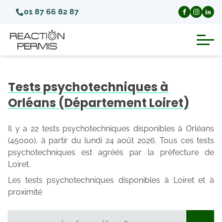
01 87 66 82 87
Suspension du permis de conduire
Tests psychotechniques à
Invalidation du permis de conduire
Orléans (Département Loiret)
Annulation du permis de conduire
Il y a 22 tests psychotechniques disponibles à Orléans
(45000), à partir du lundi 24 août 2026. Tous ces tests
psychotechniques est agréés par la préfecture de
Médecins agréés pour le permis
Loiret.
Les tests psychotechniques disponibles à Loiret et à
Visite médicale test psychotechnique
proximité