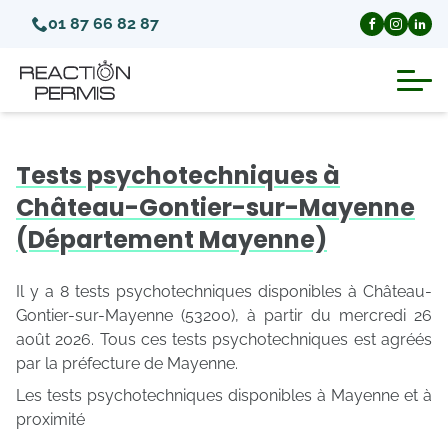
01 87 66 82 87
Suspension du permis de conduire
Tests psychotechniques à
Invalidation du permis de conduire
Château-Gontier-sur-Mayenne
(Département Mayenne)
Annulation du permis de conduire
Il y a 8 tests psychotechniques disponibles à Château-
Médecins agréés pour le permis
Gontier-sur-Mayenne (53200), à partir du mercredi 26
août 2026. Tous ces tests psychotechniques est agréés
par la préfecture de Mayenne.
Visite médicale test psychotechnique
Les tests psychotechniques disponibles à Mayenne et à
proximité