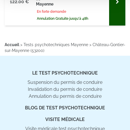
122.00 €
Mayenne
partageons également des informations sur l'utilisation de
notre site avec nos partenaires de médias sociaux, de
En forte demande
publicité et d'analyse, qui peuvent combiner celles-ci
Annulation Gratuite jusqu'à 48h
avec d'autres informations que vous leur avez fournies
ou qu'ils ont collectées lors de votre utilisation de leurs
services.
Accueil
>
Tests psychotechniques Mayenne
>
Château-Gontier-
sur-Mayenne (53200)
LE TEST PSYCHOTECHNIQUE
Suspension du permis de conduire
Invalidation du permis de conduire
Annulation du permis de conduire
BLOG DE TEST PSYCHOTECHNIQUE
VISITE MÉDICALE
Visite médicale test psychotechnique