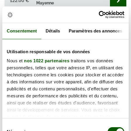
122.00 €
Mayenne
En forte demande
Annulation Gratuite jusqu'à 48h
Consentement
Détails
Paramètres des annonces
vendredi 28 août 2026
3 Rue de la Fougetterie,
53200 Château-Gontier-sur-
Utilisation responsable de vos données
122.00 €
Mayenne
Nous et
nos 1022 partenaires
traitons vos données
En forte demande
personnelles, telles que votre adresse IP, en utilisant des
Annulation Gratuite jusqu'à 48h
technologies comme les cookies pour stocker et accéder
à des informations sur votre appareil, afin de diffuser des
publicités et du contenu personnalisés, d'effectuer des
mercredi 02 septembre 2026
mesures de performance des publicités et du contenu,
3 Rue de la Fougetterie,
53200 Château-Gontier-sur-
ainsi que de réaliser des études d’audience, favorisant
122.00 €
Mayenne
ainsi le développement de services. Vous avez le choix
En forte demande
quant à l'utilisation de vos données et à leurs finalités.
Annulation Gratuite jusqu'à 48h
Vous pouvez modifier ou retirer votre consentement à
Sélection
tout moment en consultant la Déclaration relative aux