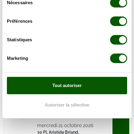
tout moment en consultant la Déclaration relative aux
Nécessaires
En forte demande
du
cookies ou en cliquant sur l'icône de confidentialité.
Annulation Gratuite jusqu'à 48h
consentement
Préférences
Si vous le permettez, nous aimerions également :
mardi 29 septembre 2026
Collecter des informations sur votre localisation
30 Pl. Aristide Briand,
géographique qui peuvent être précises à plusieurs
Statistiques
106.00 €
59400 Cambrai
mètres près
En forte demande
Identifier votre appareil en l'analysant activement
Annulation Gratuite jusqu'à 48h
Marketing
pour en relever les caractéristiques spécifiques
(empreintes digitales).
Pour en savoir plus sur le traitement de vos données
mardi 06 octobre 2026
personnelles et définir vos préférences, reportez-vous à
30 Pl. Aristide Briand,
Tout autoriser
la
section « Détails »
. Vous pouvez modifier ou retirer
106.00 €
59400 Cambrai
votre consentement à tout moment à partir de la
En forte demande
déclaration sur les cookies.
Autoriser la sélection
Annulation Gratuite jusqu'à 48h
Les cookies nous permettent de personnaliser le contenu
mercredi 21 octobre 2026
et les annonces, d'offrir des fonctionnalités relatives aux
30 Pl. Aristide Briand,
médias sociaux et d'analyser notre trafic. Nous