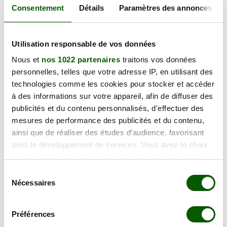
126.00 €
68000 Colmar
Consentement
Détails
Paramètres des annonces
En forte demande
Annulation Gratuite jusqu'à 48h
Utilisation responsable de vos données
Nous et
nos 1022 partenaires
traitons vos données
vendredi 25 septembre 2026
personnelles, telles que votre adresse IP, en utilisant des
43 Rue du Dr Alphonse Kienzler,
technologies comme les cookies pour stocker et accéder
130.00 €
68200 Mulhouse
à des informations sur votre appareil, afin de diffuser des
En forte demande
publicités et du contenu personnalisés, d'effectuer des
Annulation Gratuite jusqu'à 48h
mesures de performance des publicités et du contenu,
ainsi que de réaliser des études d’audience, favorisant
ainsi le développement de services. Vous avez le choix
lundi 28 septembre 2026
quant à l'utilisation de vos données et à leurs finalités.
4 Pl. Scheurer Kestner,
Vous pouvez modifier ou retirer votre consentement à
126.00 €
68000 Colmar
Sélection
tout moment en consultant la Déclaration relative aux
Nécessaires
En forte demande
du
cookies ou en cliquant sur l'icône de confidentialité.
Annulation Gratuite jusqu'à 48h
consentement
Préférences
Si vous le permettez, nous aimerions également :