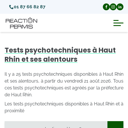
01 87 66 82 87
Suspension du permis de conduire
Tests psychotechniques à Haut
Invalidation du permis de conduire
Rhin et ses alentours
Annulation du permis de conduire
Il y a 25 tests psychotechniques disponibles à Haut Rhin
et ses alentours, à partir du vendredi 21 août 2026. Tous
ces tests psychotechniques est agréés par la préfecture
Médecins agréés pour le permis
de Haut Rhin.
Les tests psychotechniques disponibles à Haut Rhin et à
Visite médicale test psychotechnique
proximité