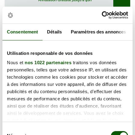
Annulation Gratuite jusqu'à 48h
vendredi 11 septembre 2026
43 Rue du Dr Alphonse Kienzler,
Consentement
Détails
Paramètres des annonces
130.00 €
68200 Mulhouse
En forte demande
Annulation Gratuite jusqu'à 48h
Utilisation responsable de vos données
Nous et
nos 1022 partenaires
traitons vos données
mardi 15 septembre 2026
personnelles, telles que votre adresse IP, en utilisant des
43 Rue du Dr Alphonse Kienzler,
technologies comme les cookies pour stocker et accéder
130.00 €
68200 Mulhouse
à des informations sur votre appareil, afin de diffuser des
En forte demande
publicités et du contenu personnalisés, d'effectuer des
Annulation Gratuite jusqu'à 48h
mesures de performance des publicités et du contenu,
ainsi que de réaliser des études d’audience, favorisant
ainsi le développement de services. Vous avez le choix
vendredi 18 septembre 2026
quant à l'utilisation de vos données et à leurs finalités.
43 Rue du Dr Alphonse Kienzler,
Vous pouvez modifier ou retirer votre consentement à
Sélection
130.00 €
68200 Mulhouse
tout moment en consultant la Déclaration relative aux