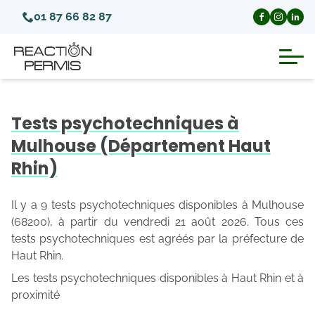
01 87 66 82 87
Suspension du permis de conduire
Tests psychotechniques à
Invalidation du permis de conduire
Mulhouse (Département Haut
Rhin)
Annulation du permis de conduire
Il y a 9 tests psychotechniques disponibles à Mulhouse
Médecins agréés pour le permis
(68200), à partir du vendredi 21 août 2026. Tous ces
tests psychotechniques est agréés par la préfecture de
Haut Rhin.
Visite médicale test psychotechnique
Les tests psychotechniques disponibles à Haut Rhin et à
proximité