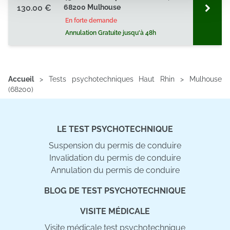
130.00 €
68200 Mulhouse
partageons également des informations sur l'utilisation de
notre site avec nos partenaires de médias sociaux, de
En forte demande
publicité et d'analyse, qui peuvent combiner celles-ci
Annulation Gratuite jusqu'à 48h
avec d'autres informations que vous leur avez fournies
ou qu'ils ont collectées lors de votre utilisation de leurs
services.
Accueil
>
Tests psychotechniques Haut Rhin
>
Mulhouse
(68200)
LE TEST PSYCHOTECHNIQUE
Suspension du permis de conduire
Invalidation du permis de conduire
Annulation du permis de conduire
BLOG DE TEST PSYCHOTECHNIQUE
VISITE MÉDICALE
Visite médicale test psychotechnique