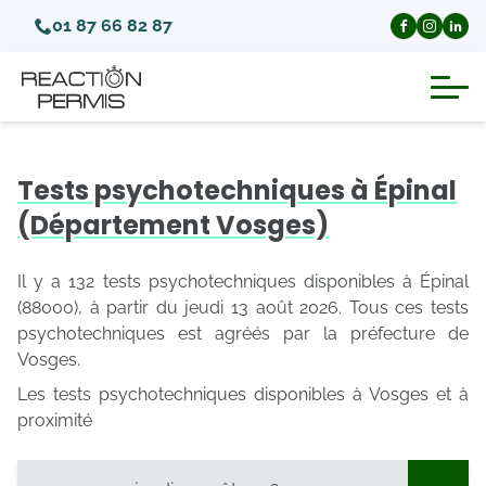
01 87 66 82 87
Suspension du permis de conduire
Tests psychotechniques à Épinal
Invalidation du permis de conduire
(Département Vosges)
Annulation du permis de conduire
Il y a 132 tests psychotechniques disponibles à Épinal
(88000), à partir du jeudi 13 août 2026. Tous ces tests
psychotechniques est agréés par la préfecture de
Médecins agréés pour le permis
Vosges.
Les tests psychotechniques disponibles à Vosges et à
Visite médicale test psychotechnique
proximité