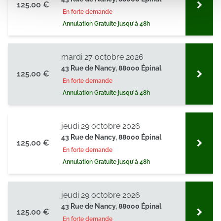
125.00 €
médias sociaux et d'analyser notre trafic. Nous
En forte demande
partageons également des informations sur l'utilisation de
Annulation Gratuite jusqu'à 48h
notre site avec nos partenaires de médias sociaux, de
publicité et d'analyse, qui peuvent combiner celles-ci
avec d'autres informations que vous leur avez fournies
mardi 27 octobre 2026
ou qu'ils ont collectées lors de votre utilisation de leurs
43 Rue de Nancy, 88000 Épinal
125.00 €
services.
En forte demande
Annulation Gratuite jusqu'à 48h
jeudi 29 octobre 2026
43 Rue de Nancy, 88000 Épinal
125.00 €
En forte demande
Annulation Gratuite jusqu'à 48h
jeudi 29 octobre 2026
43 Rue de Nancy, 88000 Épinal
125.00 €
En forte demande