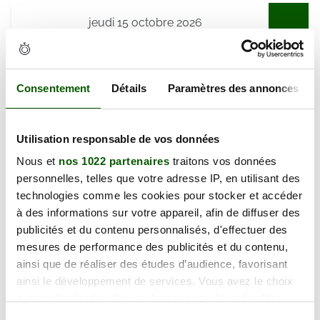
jeudi 15 octobre 2026
43 Rue de Nancy, 88000 Épinal
125.00 €
En forte demande
Annulation Gratuite jusqu'à 48h
Consentement
Détails
Paramètres des annonces
jeudi 15 octobre 2026
Utilisation responsable de vos données
43 Rue de Nancy, 88000 Épinal
125.00 €
En forte demande
Nous et
nos 1022 partenaires
traitons vos données
Annulation Gratuite jusqu'à 48h
personnelles, telles que votre adresse IP, en utilisant des
technologies comme les cookies pour stocker et accéder
à des informations sur votre appareil, afin de diffuser des
mardi 20 octobre 2026
publicités et du contenu personnalisés, d'effectuer des
43 Rue de Nancy, 88000 Épinal
125.00 €
mesures de performance des publicités et du contenu,
En forte demande
ainsi que de réaliser des études d’audience, favorisant
Annulation Gratuite jusqu'à 48h
ainsi le développement de services. Vous avez le choix
quant à l'utilisation de vos données et à leurs finalités.
Vous pouvez modifier ou retirer votre consentement à