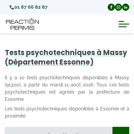
01 87 66 82 87
Suspension du permis de conduire
Tests psychotechniques à Massy
Invalidation du permis de conduire
(Département Essonne)
Annulation du permis de conduire
Il y a 10 tests psychotechniques disponibles à Massy
(91300), à partir du mardi 11 août 2026. Tous ces tests
psychotechniques est agréés par la préfecture de
Médecins agréés pour le permis
Essonne.
Les tests psychotechniques disponibles à Essonne et à
Visite médicale test psychotechnique
proximité