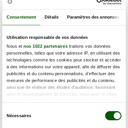
129.00 €
En forte demande
Annulation Gratuite jusqu'à 48h
Consentement
Détails
Paramètres des annonces
lundi 21 septembre 2026
Utilisation responsable de vos données
37 Rue Henri Gilbert, 91300 Massy
129.00 €
Nous et
nos 1022 partenaires
traitons vos données
En forte demande
personnelles, telles que votre adresse IP, en utilisant des
Annulation Gratuite jusqu'à 48h
technologies comme les cookies pour stocker et accéder
à des informations sur votre appareil, afin de diffuser des
vendredi 25 septembre 2026
publicités et du contenu personnalisés, d'effectuer des
37 Rue Henri Gilbert, 91300 Massy
mesures de performance des publicités et du contenu,
129.00 €
ainsi que de réaliser des études d’audience, favorisant
En forte demande
ainsi le développement de services. Vous avez le choix
Annulation Gratuite jusqu'à 48h
quant à l'utilisation de vos données et à leurs finalités.
Vous pouvez modifier ou retirer votre consentement à
Sélection
lundi 28 septembre 2026
tout moment en consultant la Déclaration relative aux
Nécessaires
du
37 Rue Henri Gilbert, 91300 Massy
cookies ou en cliquant sur l'icône de confidentialité.
129.00 €
consentement
En forte demande