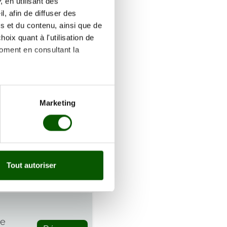
 en utilisant des
re
Réserver
, afin de diffuser des
s et du contenu, ainsi que de
oix quant à l'utilisation de
moment en consultant la
re
Réserver
es à plusieurs mètres près
Marketing
s spécifiques (empreintes
, reportez-vous à la
section «
re
claration sur les cookies.
Réserver
Tout autoriser
nnalités relatives aux médias
on de notre site avec nos
 d'autres informations que
re