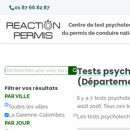
01 87 66 82 87
Centre de test psychot
du permis de conduire nati
Tests psyc
(Départeme
Filtrer vos résultats
PAR VILLE
Il y a 7 tests psycho
août 2026. Tous ces 
Toutes les villes
La Garenne-Colombes
(7)
Les tests psychotech
PAR JOUR