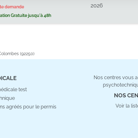
2026
rte demande
tion Gratuite jusqu'à 48h
Colombes (92250)
Nos centres vous ac
DICALE
psychotechniqu
médicale test
NOS CEN
hnique
Voir la li
ns agréés pour le permis