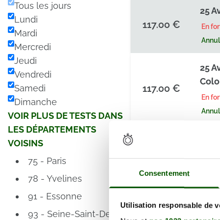
Tous les jours
25 A
Lundi
117.00 €
En fo
Mardi
Annula
Mercredi
Jeudi
25 A
Vendredi
Col
117.00 €
Samedi
En fo
Dimanche
Annula
VOIR PLUS DE TESTS DANS
LES DÉPARTEMENTS
25 A
VOISINS
Col
117.00 €
75 - Paris
En fo
Consentement
78 - Yvelines
Annula
91 - Essonne
Utilisation responsable de 
25 A
93 - Seine-Saint-Denis