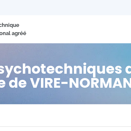
echnique
onal agréé
psychotechniques d
le de VIRE-NORMA