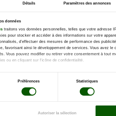
Détails
Paramètres des annonces
Voici la liste des centres
vos données
es
traitons vos données personnelles, telles que votre adresse IP,
es pour stocker et accéder à des informations sur votre appareil
sonnalisés, d'effectuer des mesures de performance des publicité
e, favorisant ainsi le développement de services. Vous avez le ch
ités. Vous pouvez modifier ou retirer votre consentement à tout 
es ou en cliquant sur l'icône de confidentialité.
imerions également :
tions sur votre localisation géographique qui peuvent être précis
Préférences
Statistiques
eil en l'analysant activement pour en relever les caractéristique
aitement de vos données personnelles et définir vos préférences
ychotechniques Calvados
>
VIRE-NORMANDIE
er ou retirer votre consentement à tout moment à partir de la dé
Autoriser la sélection