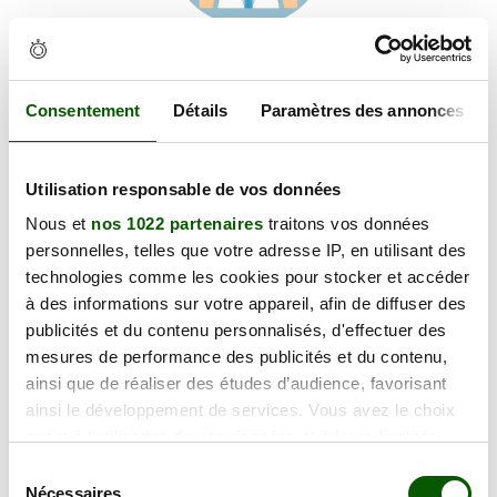
Voir les coordonnées
Carte et informations d'accès
1 Rte de Chamoise, 01430 Saint-Martin-du-Frêne
Consentement
Détails
Paramètres des annonces
+
Utilisation responsable de vos données
−
Nous et
nos 1022 partenaires
traitons vos données
personnelles, telles que votre adresse IP, en utilisant des
×
technologies comme les cookies pour stocker et accéder
1 Rte de Chamoise
à des informations sur votre appareil, afin de diffuser des
publicités et du contenu personnalisés, d'effectuer des
mesures de performance des publicités et du contenu,
ainsi que de réaliser des études d’audience, favorisant
ainsi le développement de services. Vous avez le choix
quant à l'utilisation de vos données et à leurs finalités.
Vous pouvez modifier ou retirer votre consentement à
Sélection
tout moment en consultant la Déclaration relative aux
Nécessaires