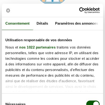
Voir les coordonnées
Carte et informations d'accès
1 PLACE DE LA POSTE, 01240 Lent
Consentement
Détails
Paramètres des annonces
+
Utilisation responsable de vos données
−
Nous et
nos 1022 partenaires
traitons vos données
personnelles, telles que votre adresse IP, en utilisant des
×
technologies comme les cookies pour stocker et accéder
1 PLACE DE LA POSTE
à des informations sur votre appareil, afin de diffuser des
publicités et du contenu personnalisés, d'effectuer des
mesures de performance des publicités et du contenu,
ainsi que de réaliser des études d’audience, favorisant
ainsi le développement de services. Vous avez le choix
quant à l'utilisation de vos données et à leurs finalités.
Vous pouvez modifier ou retirer votre consentement à
Sélection
tout moment en consultant la Déclaration relative aux
Nécessaires