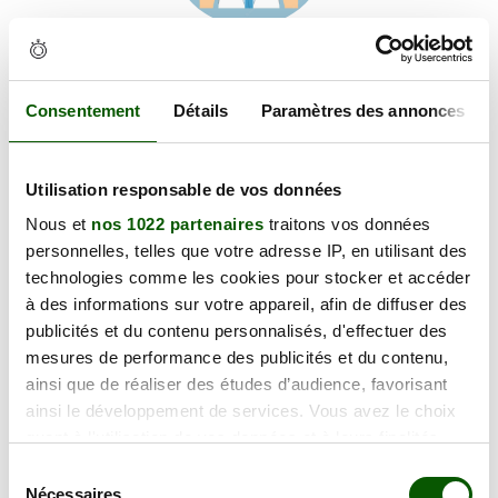
Voir les coordonnées
Carte et informations d'accès
42 avenue Maréchal Foch, 06000 NICE
Consentement
Détails
Paramètres des annonces
+
Utilisation responsable de vos données
−
Nous et
nos 1022 partenaires
traitons vos données
personnelles, telles que votre adresse IP, en utilisant des
×
technologies comme les cookies pour stocker et accéder
42 avenue Maréchal Foch
à des informations sur votre appareil, afin de diffuser des
publicités et du contenu personnalisés, d'effectuer des
mesures de performance des publicités et du contenu,
ainsi que de réaliser des études d’audience, favorisant
ainsi le développement de services. Vous avez le choix
quant à l'utilisation de vos données et à leurs finalités.
Vous pouvez modifier ou retirer votre consentement à
Sélection
tout moment en consultant la Déclaration relative aux
Nécessaires