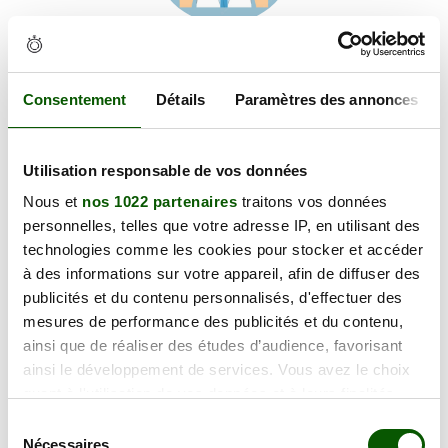
Voir les coordonnées
Carte et informations d'accès
Hôpital l'Archet, 06200 Nice
Consentement
Détails
Paramètres des annonces
+
Utilisation responsable de vos données
−
Nous et
nos 1022 partenaires
traitons vos données
personnelles, telles que votre adresse IP, en utilisant des
×
technologies comme les cookies pour stocker et accéder
Hôpital l'Archet
à des informations sur votre appareil, afin de diffuser des
publicités et du contenu personnalisés, d'effectuer des
mesures de performance des publicités et du contenu,
ainsi que de réaliser des études d’audience, favorisant
ainsi le développement de services. Vous avez le choix
quant à l'utilisation de vos données et à leurs finalités.
Vous pouvez modifier ou retirer votre consentement à
Sélection
tout moment en consultant la Déclaration relative aux
Nécessaires