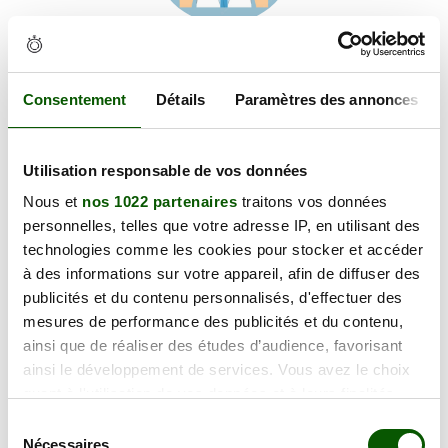
Voir les coordonnées
Carte et informations d'accès
13 Rue des Vergers, 67120 Wolxheim
Consentement
Détails
Paramètres des annonces
+
Utilisation responsable de vos données
−
Nous et
nos 1022 partenaires
traitons vos données
personnelles, telles que votre adresse IP, en utilisant des
×
technologies comme les cookies pour stocker et accéder
13 Rue des Vergers
à des informations sur votre appareil, afin de diffuser des
publicités et du contenu personnalisés, d'effectuer des
mesures de performance des publicités et du contenu,
ainsi que de réaliser des études d’audience, favorisant
ainsi le développement de services. Vous avez le choix
quant à l'utilisation de vos données et à leurs finalités.
Vous pouvez modifier ou retirer votre consentement à
Sélection
tout moment en consultant la Déclaration relative aux
Nécessaires