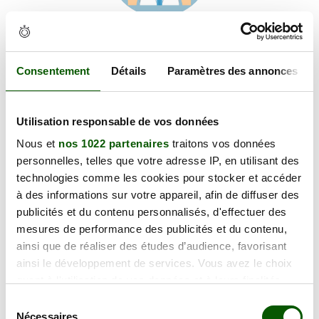
Voir les coordonnées
Carte et informations d'accès
10 RUE ETIENNE SOYER, 18700 Aubigny-sur-Nère
Consentement
Détails
Paramètres des annonces
+
Utilisation responsable de vos données
−
Nous et
nos 1022 partenaires
traitons vos données
personnelles, telles que votre adresse IP, en utilisant des
×
technologies comme les cookies pour stocker et accéder
10 RUE ETIENNE SOYER
à des informations sur votre appareil, afin de diffuser des
publicités et du contenu personnalisés, d'effectuer des
mesures de performance des publicités et du contenu,
ainsi que de réaliser des études d’audience, favorisant
ainsi le développement de services. Vous avez le choix
quant à l'utilisation de vos données et à leurs finalités.
Vous pouvez modifier ou retirer votre consentement à
Sélection
tout moment en consultant la Déclaration relative aux
Nécessaires