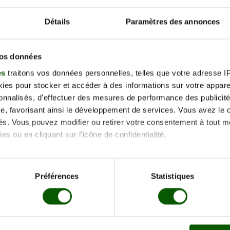
−
Détails
Paramètres des annonces
vos données
es
traitons vos données personnelles, telles que votre adresse IP,
es pour stocker et accéder à des informations sur votre appareil
sonnalisés, d'effectuer des mesures de performance des publicité
e, favorisant ainsi le développement de services. Vous avez le ch
accès
ités. Vous pouvez modifier ou retirer votre consentement à tout 
n
es ou en cliquant sur l'icône de confidentialité.
imerions également :
tions sur votre localisation géographique qui peuvent être précis
Préférences
Statistiques
eil en l'analysant activement pour en relever les caractéristique
aitement de vos données personnelles et définir vos préférences
er ou retirer votre consentement à tout moment à partir de la dé