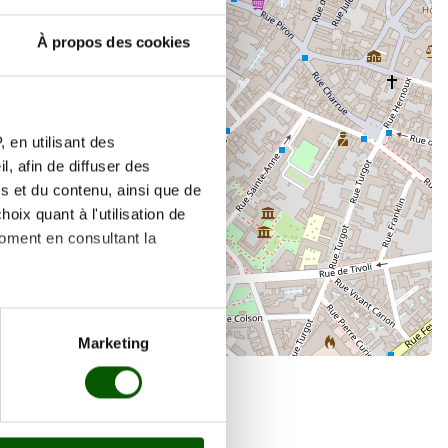
À propos des cookies
×
6 Rue Crébillon
 en utilisant des
, afin de diffuser des
s et du contenu, ainsi que de
oix quant à l'utilisation de
moment en consultant la
es à plusieurs mètres près
Marketing
s spécifiques (empreintes
, reportez-vous à la
section «
claration sur les cookies.