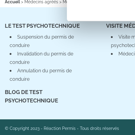
Accueil
>
Médecins agréés
>
Médecins agréés
>
Information sur l
Les cookies nous permettent d
sociaux et d'analyser notre t
LE TEST PSYCHOTECHNIQUE
VISITE MÉ
partenaires de médias sociaux
vous leur avez fournies ou qu'
Suspension du permis de
Visite 
conduire
psychotec
Invalidation du permis de
Médeci
conduire
Annulation du permis de
conduire
BLOG DE TEST
PSYCHOTECHNIQUE
© Copyright 2023 - Réaction Permis - Tous droits réservés