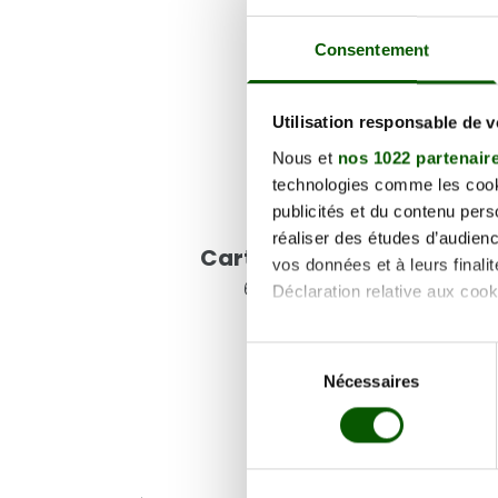
Consentement
Utilisation responsable de 
Nous et
nos 1022 partenair
technologies comme les cooki
publicités et du contenu per
Voir les coordonnées
réaliser des études d’audienc
Carte et informations d'
vos données et à leurs final
6 Rue Crébillon, 21027 Dijo
Déclaration relative aux cooki
Si vous le permettez, nous a
Sélection
Collecter des informa
Nécessaires
du
Identifier votre appar
consentement
digitales).
Pour en savoir plus sur le tr
Détails »
. Vous pouvez modifi