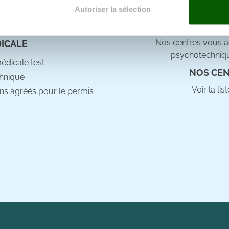
e docteur
Autoriser la sélection
e personnaliser le contenu et les annonces, d'offrir des fonctio
rafic. Nous partageons également des informations sur l'utilisati
Nos centres vous ac
DICALE
, de publicité et d'analyse, qui peuvent combiner celles-ci avec
psychotechniqu
ils ont collectées lors de votre utilisation de leurs services.
médicale test
NOS CEN
hnique
Voir la li
ns agréés pour le permis