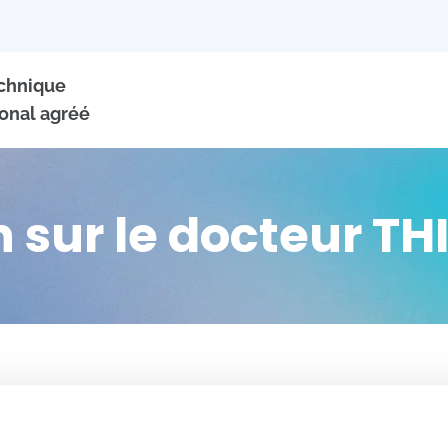
echnique
onal agréé
 sur le docteur T
+