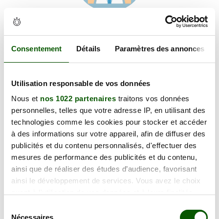
Voir les coordonnées
Carte et informations d'accès
1 Passage Notre Dame, 21400 Châtillon-sur-Seine
Consentement
Détails
Paramètres des annonces
+
Utilisation responsable de vos données
−
Nous et
nos 1022 partenaires
traitons vos données
personnelles, telles que votre adresse IP, en utilisant des
×
technologies comme les cookies pour stocker et accéder
1 Passage Notre Dame
à des informations sur votre appareil, afin de diffuser des
publicités et du contenu personnalisés, d'effectuer des
mesures de performance des publicités et du contenu,
ainsi que de réaliser des études d’audience, favorisant
ainsi le développement de services. Vous avez le choix
quant à l'utilisation de vos données et à leurs finalités.
Vous pouvez modifier ou retirer votre consentement à
Sélection
tout moment en consultant la Déclaration relative aux
Nécessaires