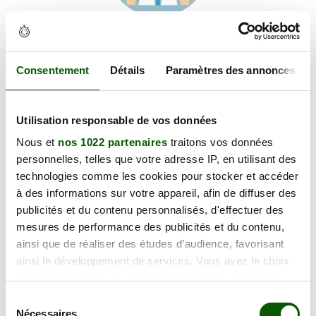
Voir les coordonnées
Carte et informations d'accès
4 Rue Sainte-Anne, 21700 Nuits-Saint-Georges
Consentement
Détails
Paramètres des annonces
+
Utilisation responsable de vos données
−
Nous et
nos 1022 partenaires
traitons vos données
personnelles, telles que votre adresse IP, en utilisant des
×
technologies comme les cookies pour stocker et accéder
4 Rue Sainte-Anne
à des informations sur votre appareil, afin de diffuser des
publicités et du contenu personnalisés, d'effectuer des
mesures de performance des publicités et du contenu,
ainsi que de réaliser des études d’audience, favorisant
ainsi le développement de services. Vous avez le choix
quant à l'utilisation de vos données et à leurs finalités.
Vous pouvez modifier ou retirer votre consentement à
Sélection
tout moment en consultant la Déclaration relative aux
Nécessaires