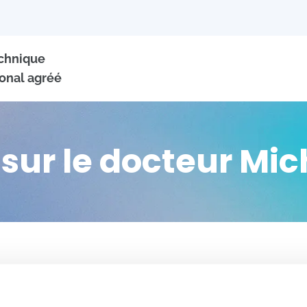
echnique
onal agréé
 sur le docteur Mi
+