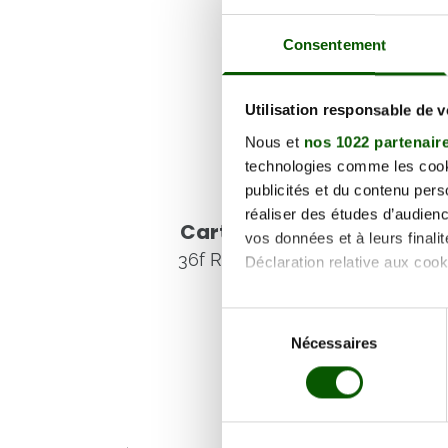
Consentement
Utilisation responsable de 
Nous et
nos 1022 partenair
technologies comme les cooki
publicités et du contenu per
Voir les coordonnées
réaliser des études d’audienc
Carte et informations d'
vos données et à leurs final
36f Rue Charles Dumont, 21000
Déclaration relative aux cooki
Si vous le permettez, nous a
Sélection
Collecter des informa
Nécessaires
du
Identifier votre appar
consentement
digitales).
Pour en savoir plus sur le tr
Détails »
. Vous pouvez modifi