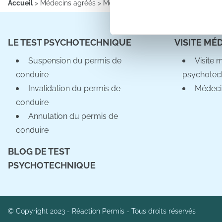
Accueil
>
Médecins agréés
>
Médecins agréés
>
Information sur l
Les cookies nous permettent d
sociaux et d'analyser notre t
LE TEST PSYCHOTECHNIQUE
VISITE MÉ
partenaires de médias sociaux
vous leur avez fournies ou qu'
Suspension du permis de
Visite 
conduire
psychotec
Invalidation du permis de
Médeci
conduire
Annulation du permis de
conduire
BLOG DE TEST
PSYCHOTECHNIQUE
© Copyright 2023 - Réaction Permis - Tous droits réservés