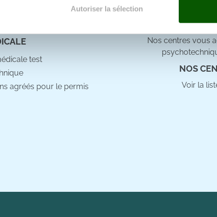
e docteur
Autoriser la sélection
e personnaliser le contenu et les annonces, d'offrir des fonctio
rafic. Nous partageons également des informations sur l'utilisati
Nos centres vous ac
DICALE
, de publicité et d'analyse, qui peuvent combiner celles-ci avec
psychotechniqu
ils ont collectées lors de votre utilisation de leurs services.
médicale test
NOS CEN
hnique
Voir la li
ns agréés pour le permis