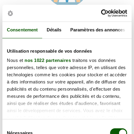
Voir les coordonnées
Carte et informations d'accès
63 Rue Philippe Parrot, 24000 Périgueux
Consentement
Détails
Paramètres des annonces
+
Utilisation responsable de vos données
−
Nous et
nos 1022 partenaires
traitons vos données
personnelles, telles que votre adresse IP, en utilisant des
×
technologies comme les cookies pour stocker et accéder
63 Rue Philippe Parrot
à des informations sur votre appareil, afin de diffuser des
publicités et du contenu personnalisés, d'effectuer des
mesures de performance des publicités et du contenu,
ainsi que de réaliser des études d’audience, favorisant
ainsi le développement de services. Vous avez le choix
quant à l'utilisation de vos données et à leurs finalités.
Vous pouvez modifier ou retirer votre consentement à
Sélection
tout moment en consultant la Déclaration relative aux
Nécessaires