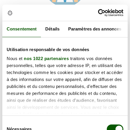
Voir les coordonnées
Carte et informations d'accès
37 bis Rue Dolet Blanchou, 24450 La Coquille
Consentement
Détails
Paramètres des annonces
+
Utilisation responsable de vos données
−
Nous et
nos 1022 partenaires
traitons vos données
personnelles, telles que votre adresse IP, en utilisant des
×
technologies comme les cookies pour stocker et accéder
37 bis Rue Dolet Blanchou
à des informations sur votre appareil, afin de diffuser des
publicités et du contenu personnalisés, d'effectuer des
mesures de performance des publicités et du contenu,
ainsi que de réaliser des études d’audience, favorisant
ainsi le développement de services. Vous avez le choix
quant à l'utilisation de vos données et à leurs finalités.
Vous pouvez modifier ou retirer votre consentement à
Sélection
tout moment en consultant la Déclaration relative aux
Nécessaires