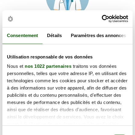
Voir les coordonnées
Carte et informations d'accès
Consentement
Détails
Paramètres des annonces
Espa. Agora, 24750 Boulazac Isle Manoire
+
Utilisation responsable de vos données
−
Nous et
nos 1022 partenaires
traitons vos données
personnelles, telles que votre adresse IP, en utilisant des
technologies comme les cookies pour stocker et accéder
×
Espa. Agora
à des informations sur votre appareil, afin de diffuser des
publicités et du contenu personnalisés, d'effectuer des
mesures de performance des publicités et du contenu,
ainsi que de réaliser des études d’audience, favorisant
ainsi le développement de services. Vous avez le choix
quant à l'utilisation de vos données et à leurs finalités.
Vous pouvez modifier ou retirer votre consentement à
Sélection