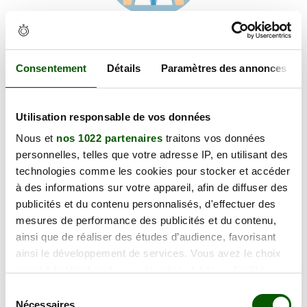
Voir les coordonnées
Carte et informations d'accès
7 Rue de la Constitution, 24000 Périgueux
Consentement
Détails
Paramètres des annonces
+
Utilisation responsable de vos données
−
Nous et
nos 1022 partenaires
traitons vos données
personnelles, telles que votre adresse IP, en utilisant des
×
technologies comme les cookies pour stocker et accéder
7 Rue de la Constitution
à des informations sur votre appareil, afin de diffuser des
publicités et du contenu personnalisés, d'effectuer des
mesures de performance des publicités et du contenu,
ainsi que de réaliser des études d’audience, favorisant
ainsi le développement de services. Vous avez le choix
quant à l'utilisation de vos données et à leurs finalités.
Vous pouvez modifier ou retirer votre consentement à
Sélection
tout moment en consultant la Déclaration relative aux
Nécessaires