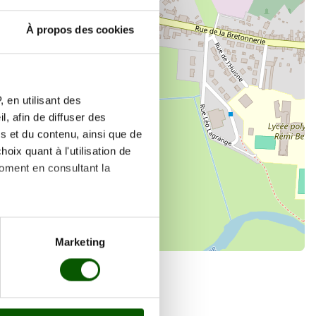
À propos des cookies
×
58 Rue Paul Deschanel
 en utilisant des
, afin de diffuser des
s et du contenu, ainsi que de
oix quant à l'utilisation de
moment en consultant la
es à plusieurs mètres près
Marketing
s spécifiques (empreintes
, reportez-vous à la
section «
claration sur les cookies.