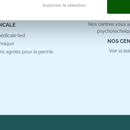
e docteur
Autoriser la sélection
e personnaliser le contenu et les annonces, d'offrir des fonctio
rafic. Nous partageons également des informations sur l'utilisati
Nos centres vous ac
DICALE
, de publicité et d'analyse, qui peuvent combiner celles-ci avec
psychotechniqu
ils ont collectées lors de votre utilisation de leurs services.
médicale test
NOS CEN
hnique
Voir la li
ns agréés pour le permis