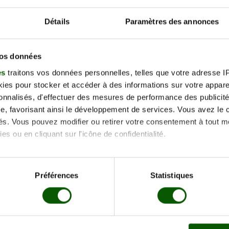
−
Détails
Paramètres des annonces
vos données
es
traitons vos données personnelles, telles que votre adresse IP,
es pour stocker et accéder à des informations sur votre appareil
sonnalisés, d'effectuer des mesures de performance des publicité
e, favorisant ainsi le développement de services. Vous avez le ch
accès
ités. Vous pouvez modifier ou retirer votre consentement à tout 
t-le-Rotrou
es ou en cliquant sur l'icône de confidentialité.
imerions également :
tions sur votre localisation géographique qui peuvent être précis
Préférences
Statistiques
eil en l'analysant activement pour en relever les caractéristique
aitement de vos données personnelles et définir vos préférences
er ou retirer votre consentement à tout moment à partir de la dé