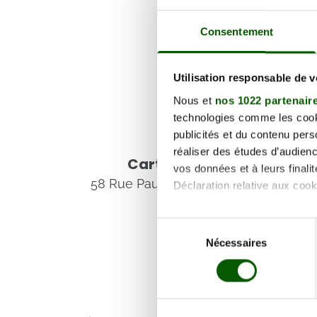
Consentement
Utilisation responsable de 
Nous et
nos 1022 partenair
technologies comme les cooki
publicités et du contenu per
Voir les coordonnées
réaliser des études d’audienc
Carte et informations d'
vos données et à leurs final
58 Rue Paul Deschanel, 28400 Nogen
Déclaration relative aux cooki
Si vous le permettez, nous a
Sélection
Collecter des informa
Nécessaires
du
Identifier votre appar
consentement
digitales).
Pour en savoir plus sur le tr
Détails »
. Vous pouvez modifi