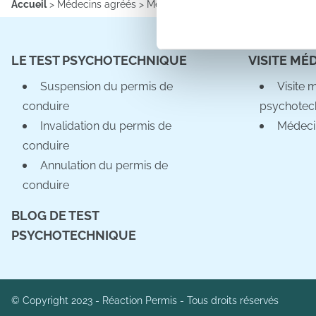
Accueil
>
Médecins agréés
>
Médecins agréés
>
Information sur l
Les cookies nous permettent d
sociaux et d'analyser notre t
LE TEST PSYCHOTECHNIQUE
VISITE MÉ
partenaires de médias sociaux
vous leur avez fournies ou qu'
Suspension du permis de
Visite 
conduire
psychotec
Invalidation du permis de
Médeci
conduire
Annulation du permis de
conduire
BLOG DE TEST
PSYCHOTECHNIQUE
© Copyright 2023 - Réaction Permis - Tous droits réservés