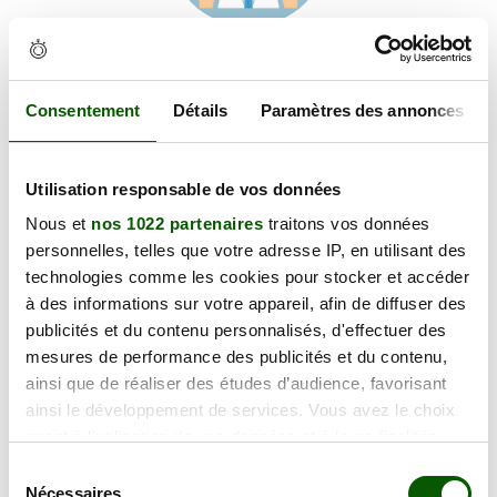
Voir les coordonnées
Carte et informations d'accès
14 Av. de la Fontasse, 31290 Villefranche-de-Lauragais
Consentement
Détails
Paramètres des annonces
+
Utilisation responsable de vos données
−
Nous et
nos 1022 partenaires
traitons vos données
personnelles, telles que votre adresse IP, en utilisant des
×
technologies comme les cookies pour stocker et accéder
14 Av. de la Fontasse
à des informations sur votre appareil, afin de diffuser des
publicités et du contenu personnalisés, d'effectuer des
mesures de performance des publicités et du contenu,
ainsi que de réaliser des études d’audience, favorisant
ainsi le développement de services. Vous avez le choix
quant à l'utilisation de vos données et à leurs finalités.
Vous pouvez modifier ou retirer votre consentement à
Sélection
tout moment en consultant la Déclaration relative aux
Nécessaires