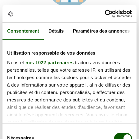
Voir les coordonnées
Carte et informations d'accès
Hôpital Purpan, 31300 Toulouse
Consentement
Détails
Paramètres des annonces
+
Utilisation responsable de vos données
−
Nous et
nos 1022 partenaires
traitons vos données
personnelles, telles que votre adresse IP, en utilisant des
×
technologies comme les cookies pour stocker et accéder
Hôpital Purpan
à des informations sur votre appareil, afin de diffuser des
publicités et du contenu personnalisés, d'effectuer des
mesures de performance des publicités et du contenu,
ainsi que de réaliser des études d’audience, favorisant
ainsi le développement de services. Vous avez le choix
quant à l'utilisation de vos données et à leurs finalités.
Vous pouvez modifier ou retirer votre consentement à
Sélection
tout moment en consultant la Déclaration relative aux
Nécessaires