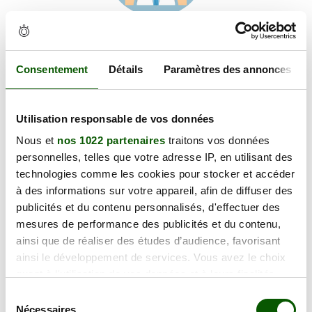
Voir les coordonnées
Carte et informations d'accès
5 route de Villemur, 31620 CEPET
Consentement
Détails
Paramètres des annonces
+
Utilisation responsable de vos données
−
Nous et
nos 1022 partenaires
traitons vos données
personnelles, telles que votre adresse IP, en utilisant des
×
technologies comme les cookies pour stocker et accéder
5 route de Villemur
à des informations sur votre appareil, afin de diffuser des
publicités et du contenu personnalisés, d'effectuer des
mesures de performance des publicités et du contenu,
ainsi que de réaliser des études d’audience, favorisant
ainsi le développement de services. Vous avez le choix
quant à l'utilisation de vos données et à leurs finalités.
Vous pouvez modifier ou retirer votre consentement à
Sélection
tout moment en consultant la Déclaration relative aux
Nécessaires