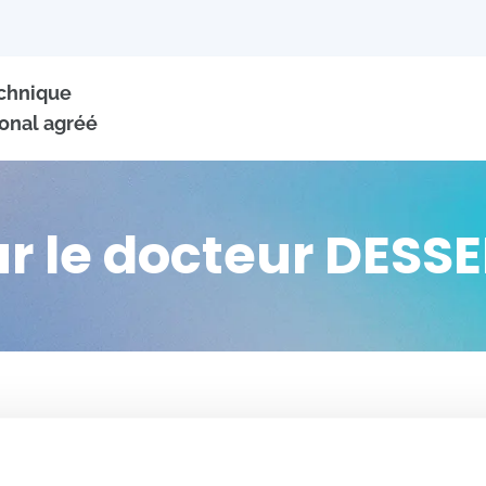
echnique
onal agréé
ur le docteur DESS
+