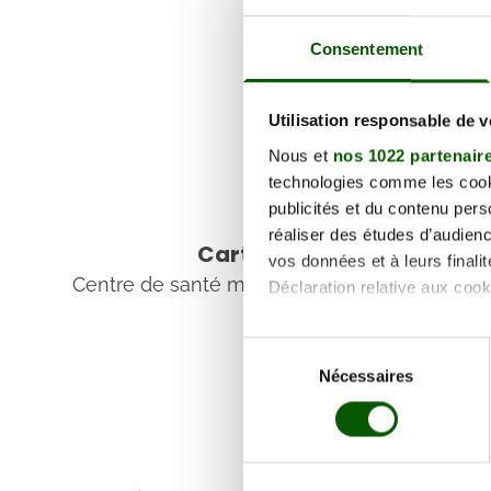
Consentement
Utilisation responsable de 
Nous et
nos 1022 partenair
technologies comme les cooki
publicités et du contenu per
Voir les coordonnées
réaliser des études d’audienc
Carte et informations d'
vos données et à leurs final
Centre de santé médical (médecin), 70180 D
Déclaration relative aux cooki
Si vous le permettez, nous a
Sélection
Collecter des informa
Nécessaires
du
Identifier votre appar
consentement
digitales).
Pour en savoir plus sur le tr
Détails »
. Vous pouvez modifi