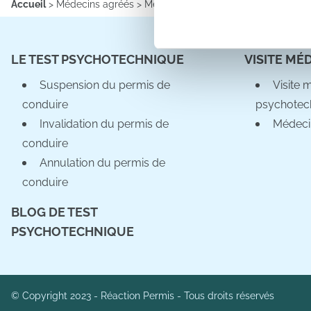
Accueil
>
Médecins agréés
>
Médecins agréés
>
Information sur l
Les cookies nous permettent d
sociaux et d'analyser notre t
LE TEST PSYCHOTECHNIQUE
VISITE MÉ
partenaires de médias sociaux
vous leur avez fournies ou qu'
Suspension du permis de
Visite 
conduire
psychotec
Invalidation du permis de
Médeci
conduire
Annulation du permis de
conduire
BLOG DE TEST
PSYCHOTECHNIQUE
© Copyright 2023 - Réaction Permis - Tous droits réservés