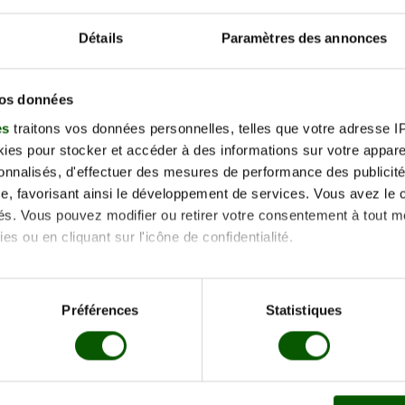
−
Détails
Paramètres des annonces
vos données
es
traitons vos données personnelles, telles que votre adresse IP,
es pour stocker et accéder à des informations sur votre appareil
sonnalisés, d'effectuer des mesures de performance des publicité
e, favorisant ainsi le développement de services. Vous avez le ch
accès
ités. Vous pouvez modifier ou retirer votre consentement à tout 
ampierre-sur-Salon
es ou en cliquant sur l'icône de confidentialité.
imerions également :
tions sur votre localisation géographique qui peuvent être précis
Préférences
Statistiques
eil en l'analysant activement pour en relever les caractéristique
aitement de vos données personnelles et définir vos préférences
er ou retirer votre consentement à tout moment à partir de la dé