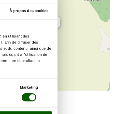
À propos des cookies
×
Centre de santé médical (médecin)
 en utilisant des
, afin de diffuser des
s et du contenu, ainsi que de
oix quant à l'utilisation de
moment en consultant la
es à plusieurs mètres près
Marketing
s spécifiques (empreintes
, reportez-vous à la
section «
claration sur les cookies.