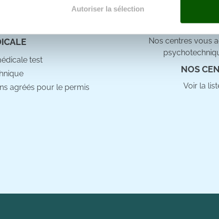
e docteur
Autoriser la sélection
e personnaliser le contenu et les annonces, d'offrir des fonctio
rafic. Nous partageons également des informations sur l'utilisati
Nos centres vous ac
DICALE
, de publicité et d'analyse, qui peuvent combiner celles-ci avec
psychotechniqu
ils ont collectées lors de votre utilisation de leurs services.
médicale test
NOS CEN
hnique
Voir la li
ns agréés pour le permis