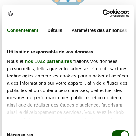
Voir les coordonnées
Carte et informations d'accès
8 Pl. de la Libération, 70200 Lure
Consentement
Détails
Paramètres des annonces
+
Utilisation responsable de vos données
−
Nous et
nos 1022 partenaires
traitons vos données
personnelles, telles que votre adresse IP, en utilisant des
×
technologies comme les cookies pour stocker et accéder
8 Pl. de la Libération
à des informations sur votre appareil, afin de diffuser des
publicités et du contenu personnalisés, d'effectuer des
mesures de performance des publicités et du contenu,
ainsi que de réaliser des études d’audience, favorisant
ainsi le développement de services. Vous avez le choix
quant à l'utilisation de vos données et à leurs finalités.
Vous pouvez modifier ou retirer votre consentement à
Sélection
tout moment en consultant la Déclaration relative aux
Nécessaires