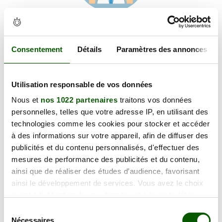
Voir les coordonnées
Carte et informations d'accès
28 Quai du Val, 35400 Saint-Malo
Consentement
Détails
Paramètres des annonces
+
Utilisation responsable de vos données
−
Nous et
nos 1022 partenaires
traitons vos données
personnelles, telles que votre adresse IP, en utilisant des
×
technologies comme les cookies pour stocker et accéder
28 Quai du Val
à des informations sur votre appareil, afin de diffuser des
publicités et du contenu personnalisés, d'effectuer des
mesures de performance des publicités et du contenu,
ainsi que de réaliser des études d’audience, favorisant
ainsi le développement de services. Vous avez le choix
quant à l'utilisation de vos données et à leurs finalités.
Vous pouvez modifier ou retirer votre consentement à
Sélection
tout moment en consultant la Déclaration relative aux
Nécessaires