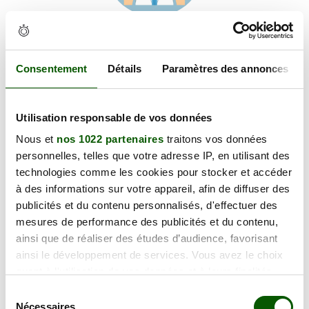
Voir les coordonnées
Carte et informations d'accès
PLACE DE LA GARE, 38440 Châtonnay
Consentement
Détails
Paramètres des annonces
+
Utilisation responsable de vos données
−
Nous et
nos 1022 partenaires
traitons vos données
personnelles, telles que votre adresse IP, en utilisant des
×
technologies comme les cookies pour stocker et accéder
PLACE DE LA GARE
à des informations sur votre appareil, afin de diffuser des
publicités et du contenu personnalisés, d'effectuer des
mesures de performance des publicités et du contenu,
ainsi que de réaliser des études d’audience, favorisant
ainsi le développement de services. Vous avez le choix
quant à l'utilisation de vos données et à leurs finalités.
Vous pouvez modifier ou retirer votre consentement à
Sélection
tout moment en consultant la Déclaration relative aux
Nécessaires