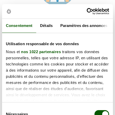
Voir les coordonnées
Carte et informations d'accès
9 Pl. Jean Baptiste, 38690 Biol
Consentement
Détails
Paramètres des annonces
+
Utilisation responsable de vos données
−
Nous et
nos 1022 partenaires
traitons vos données
personnelles, telles que votre adresse IP, en utilisant des
×
technologies comme les cookies pour stocker et accéder
9 Pl. Jean Baptiste
à des informations sur votre appareil, afin de diffuser des
publicités et du contenu personnalisés, d'effectuer des
mesures de performance des publicités et du contenu,
ainsi que de réaliser des études d’audience, favorisant
ainsi le développement de services. Vous avez le choix
quant à l'utilisation de vos données et à leurs finalités.
Vous pouvez modifier ou retirer votre consentement à
Sélection
tout moment en consultant la Déclaration relative aux
Nécessaires