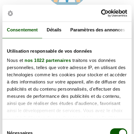
Voir les coordonnées
Carte et informations d'accès
5 Rte de Tercis, 40100 Dax
Consentement
Détails
Paramètres des annonces
+
Utilisation responsable de vos données
−
Nous et
nos 1022 partenaires
traitons vos données
personnelles, telles que votre adresse IP, en utilisant des
×
technologies comme les cookies pour stocker et accéder
5 Rte de Tercis
à des informations sur votre appareil, afin de diffuser des
publicités et du contenu personnalisés, d'effectuer des
mesures de performance des publicités et du contenu,
ainsi que de réaliser des études d’audience, favorisant
ainsi le développement de services. Vous avez le choix
quant à l'utilisation de vos données et à leurs finalités.
Vous pouvez modifier ou retirer votre consentement à
Sélection
tout moment en consultant la Déclaration relative aux
Nécessaires