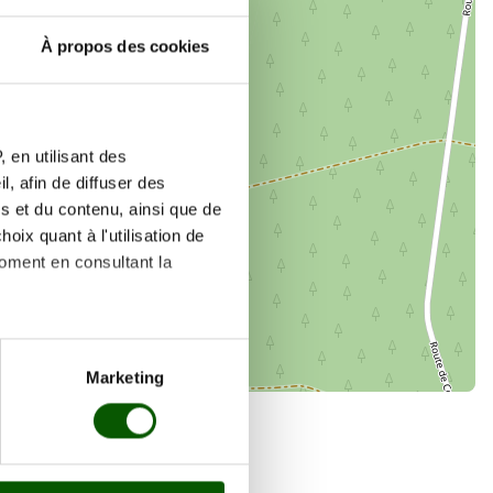
À propos des cookies
×
79 rue Charlie hebdo
 en utilisant des
, afin de diffuser des
s et du contenu, ainsi que de
oix quant à l'utilisation de
moment en consultant la
es à plusieurs mètres près
Marketing
s spécifiques (empreintes
, reportez-vous à la
section «
claration sur les cookies.