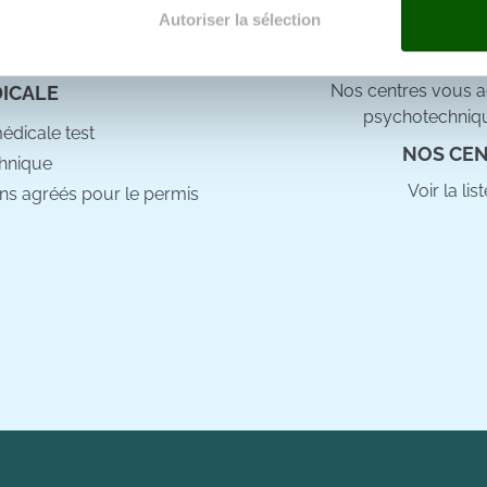
e docteur
Autoriser la sélection
e personnaliser le contenu et les annonces, d'offrir des fonctio
rafic. Nous partageons également des informations sur l'utilisati
Nos centres vous ac
DICALE
, de publicité et d'analyse, qui peuvent combiner celles-ci avec
psychotechniqu
ils ont collectées lors de votre utilisation de leurs services.
médicale test
NOS CEN
hnique
Voir la li
ns agréés pour le permis