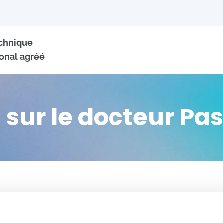
echnique
onal agréé
 sur le docteur Pa
+