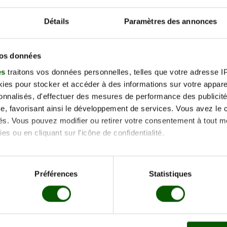
−
Détails
Paramètres des annonces
vos données
es
traitons vos données personnelles, telles que votre adresse IP,
es pour stocker et accéder à des informations sur votre appareil
sonnalisés, d'effectuer des mesures de performance des publicité
e, favorisant ainsi le développement de services. Vous avez le ch
accès
ités. Vous pouvez modifier ou retirer votre consentement à tout 
ouheyre
es ou en cliquant sur l'icône de confidentialité.
imerions également :
tions sur votre localisation géographique qui peuvent être précis
Préférences
Statistiques
eil en l'analysant activement pour en relever les caractéristique
aitement de vos données personnelles et définir vos préférences
er ou retirer votre consentement à tout moment à partir de la dé