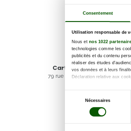
Consentement
Utilisation responsable de 
Nous et
nos 1022 partenair
technologies comme les cooki
publicités et du contenu per
Voir les coordonnées
réaliser des études d’audienc
Carte et informations d'
vos données et à leurs final
79 rue Charlie hebdo, 40210 Lab
Déclaration relative aux cooki
Si vous le permettez, nous a
Sélection
Collecter des informa
Nécessaires
du
Identifier votre appar
consentement
digitales).
Pour en savoir plus sur le tr
Détails »
. Vous pouvez modifi