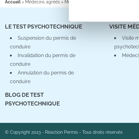
Accueil
>
Médecins agréés
>
Médecins agréés
>
Information sur l
Les cookies nous permettent d
sociaux et d'analyser notre t
LE TEST PSYCHOTECHNIQUE
VISITE MÉ
partenaires de médias sociaux
vous leur avez fournies ou qu'
Suspension du permis de
Visite 
conduire
psychotec
Invalidation du permis de
Médeci
conduire
Annulation du permis de
conduire
BLOG DE TEST
PSYCHOTECHNIQUE
© Copyright 2023 - Réaction Permis - Tous droits réservés