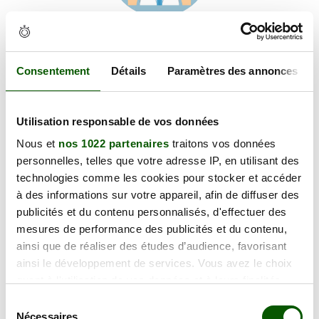
Voir les coordonnées
Carte et informations d'accès
55 Rue Aristide Briand, 44400 Rezé
Consentement
Détails
Paramètres des annonces
+
Utilisation responsable de vos données
−
Nous et
nos 1022 partenaires
traitons vos données
personnelles, telles que votre adresse IP, en utilisant des
×
technologies comme les cookies pour stocker et accéder
55 Rue Aristide Briand
à des informations sur votre appareil, afin de diffuser des
publicités et du contenu personnalisés, d'effectuer des
mesures de performance des publicités et du contenu,
ainsi que de réaliser des études d’audience, favorisant
ainsi le développement de services. Vous avez le choix
quant à l'utilisation de vos données et à leurs finalités.
Vous pouvez modifier ou retirer votre consentement à
Sélection
tout moment en consultant la Déclaration relative aux
Nécessaires