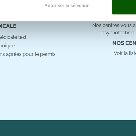
e docteur
Autoriser la sélection
e personnaliser le contenu et les annonces, d'offrir des fonctio
rafic. Nous partageons également des informations sur l'utilisati
Nos centres vous ac
DICALE
, de publicité et d'analyse, qui peuvent combiner celles-ci avec
psychotechniqu
ils ont collectées lors de votre utilisation de leurs services.
médicale test
NOS CEN
hnique
Voir la li
ns agréés pour le permis