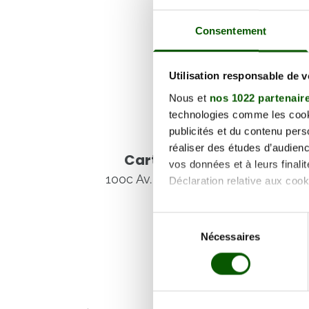
Consentement
Utilisation responsable de 
Nous et
nos 1022 partenair
technologies comme les cooki
publicités et du contenu per
Voir les coordonnées
réaliser des études d’audienc
Carte et informations d'
vos données et à leurs final
100c Av. du Général de Gaulle, 56
Déclaration relative aux cooki
Si vous le permettez, nous a
Sélection
Collecter des informa
Nécessaires
du
Identifier votre appar
consentement
digitales).
Pour en savoir plus sur le tr
Détails »
. Vous pouvez modifi