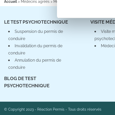
Accueil
>
Médecins agréés
>
Médecins agréés
>
Information sur l
Les cookies nous permettent d
sociaux et d'analyser notre t
LE TEST PSYCHOTECHNIQUE
VISITE MÉ
partenaires de médias sociaux
vous leur avez fournies ou qu'
Suspension du permis de
Visite 
conduire
psychotec
Invalidation du permis de
Médeci
conduire
Annulation du permis de
conduire
BLOG DE TEST
PSYCHOTECHNIQUE
© Copyright 2023 - Réaction Permis - Tous droits réservés