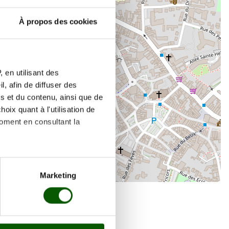
À propos des cookies
×
100c Av. du Général de Gaulle
 en utilisant des
, afin de diffuser des
s et du contenu, ainsi que de
oix quant à l'utilisation de
moment en consultant la
es à plusieurs mètres près
Marketing
s spécifiques (empreintes
, reportez-vous à la
section «
claration sur les cookies.