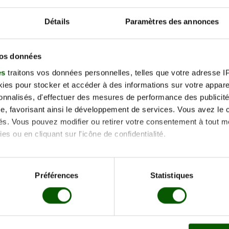
−
Détails
Paramètres des annonces
vos données
es
traitons vos données personnelles, telles que votre adresse IP,
es pour stocker et accéder à des informations sur votre appareil
sonnalisés, d'effectuer des mesures de performance des publicité
e, favorisant ainsi le développement de services. Vous avez le ch
accès
ités. Vous pouvez modifier ou retirer votre consentement à tout 
400 Auray
es ou en cliquant sur l'icône de confidentialité.
imerions également :
tions sur votre localisation géographique qui peuvent être précis
Préférences
Statistiques
eil en l'analysant activement pour en relever les caractéristique
aitement de vos données personnelles et définir vos préférences
er ou retirer votre consentement à tout moment à partir de la dé