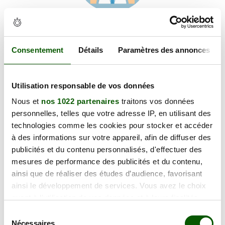
Voir les coordonnées
Carte et informations d'accès
34 Av. du Dr Besserve, 63430 Pont-du-Château
Consentement
Détails
Paramètres des annonces
+
Utilisation responsable de vos données
−
Nous et
nos 1022 partenaires
traitons vos données
personnelles, telles que votre adresse IP, en utilisant des
×
technologies comme les cookies pour stocker et accéder
34 Av. du Dr Besserve
à des informations sur votre appareil, afin de diffuser des
publicités et du contenu personnalisés, d'effectuer des
mesures de performance des publicités et du contenu,
ainsi que de réaliser des études d’audience, favorisant
ainsi le développement de services. Vous avez le choix
quant à l'utilisation de vos données et à leurs finalités.
Vous pouvez modifier ou retirer votre consentement à
Sélection
tout moment en consultant la Déclaration relative aux
Nécessaires