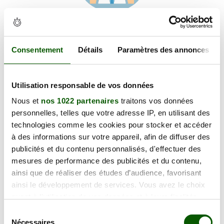
Voir les coordonnées
Carte et informations d'accès
52 Av. Edouard Michelin, 63100 Clermont-Ferrand
Consentement
Détails
Paramètres des annonces
+
Utilisation responsable de vos données
−
Nous et
nos 1022 partenaires
traitons vos données
personnelles, telles que votre adresse IP, en utilisant des
×
technologies comme les cookies pour stocker et accéder
52 Av. Edouard Michelin
à des informations sur votre appareil, afin de diffuser des
publicités et du contenu personnalisés, d'effectuer des
mesures de performance des publicités et du contenu,
ainsi que de réaliser des études d’audience, favorisant
ainsi le développement de services. Vous avez le choix
quant à l'utilisation de vos données et à leurs finalités.
Vous pouvez modifier ou retirer votre consentement à
Sélection
tout moment en consultant la Déclaration relative aux
Nécessaires