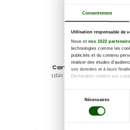
Consentement
Utilisation responsable de 
Nous et
nos 1022 partenair
technologies comme les cooki
publicités et du contenu per
Voir les coordonnées
réaliser des études d’audienc
Carte et informations d'
vos données et à leurs final
12bis Rue Victor Hugo, 66430 
Déclaration relative aux cooki
Si vous le permettez, nous a
Sélection
Collecter des informa
Nécessaires
du
Identifier votre appar
consentement
digitales).
Pour en savoir plus sur le tr
Détails »
. Vous pouvez modifi