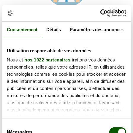
Voir les coordonnées
Carte et informations d'accès
7 CHEMIN DE LA PLAINE DU TRAVET, 81100 Castres
Consentement
Détails
Paramètres des annonces
+
Utilisation responsable de vos données
−
Nous et
nos 1022 partenaires
traitons vos données
personnelles, telles que votre adresse IP, en utilisant des
×
technologies comme les cookies pour stocker et accéder
7 CHEMIN DE LA PLAINE DU TRAVET
à des informations sur votre appareil, afin de diffuser des
publicités et du contenu personnalisés, d'effectuer des
mesures de performance des publicités et du contenu,
ainsi que de réaliser des études d’audience, favorisant
ainsi le développement de services. Vous avez le choix
quant à l'utilisation de vos données et à leurs finalités.
Vous pouvez modifier ou retirer votre consentement à
Sélection
tout moment en consultant la Déclaration relative aux
Nécessaires