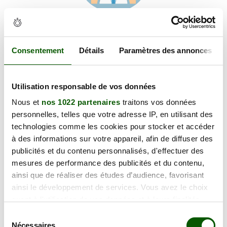
Voir les coordonnées
Carte et informations d'accès
LA CAYRIE, 81990 Puygouzon
Consentement
Détails
Paramètres des annonces
+
Utilisation responsable de vos données
−
Nous et
nos 1022 partenaires
traitons vos données
personnelles, telles que votre adresse IP, en utilisant des
×
technologies comme les cookies pour stocker et accéder
LA CAYRIE
à des informations sur votre appareil, afin de diffuser des
publicités et du contenu personnalisés, d'effectuer des
mesures de performance des publicités et du contenu,
ainsi que de réaliser des études d’audience, favorisant
ainsi le développement de services. Vous avez le choix
quant à l'utilisation de vos données et à leurs finalités.
Vous pouvez modifier ou retirer votre consentement à
Sélection
tout moment en consultant la Déclaration relative aux
Nécessaires