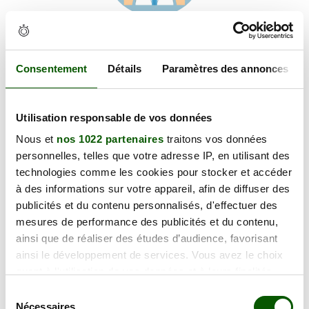
Voir les coordonnées
Carte et informations d'accès
4 Av. Guynemer, 81600 Gaillac
Consentement
Détails
Paramètres des annonces
+
Utilisation responsable de vos données
−
Nous et
nos 1022 partenaires
traitons vos données
personnelles, telles que votre adresse IP, en utilisant des
×
technologies comme les cookies pour stocker et accéder
4 Av. Guynemer
à des informations sur votre appareil, afin de diffuser des
publicités et du contenu personnalisés, d'effectuer des
mesures de performance des publicités et du contenu,
ainsi que de réaliser des études d’audience, favorisant
ainsi le développement de services. Vous avez le choix
quant à l'utilisation de vos données et à leurs finalités.
Vous pouvez modifier ou retirer votre consentement à
Sélection
tout moment en consultant la Déclaration relative aux
Nécessaires