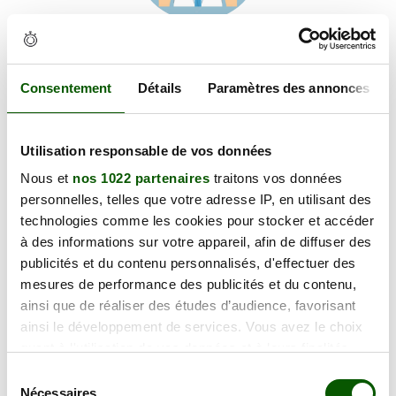
Voir les coordonnées
Carte et informations d'accès
18 Pl. de l'Église, 81430 Villefranche-d'Albigeois
Consentement
Détails
Paramètres des annonces
+
Utilisation responsable de vos données
−
Nous et
nos 1022 partenaires
traitons vos données
personnelles, telles que votre adresse IP, en utilisant des
×
technologies comme les cookies pour stocker et accéder
18 Pl. de l'Église
à des informations sur votre appareil, afin de diffuser des
publicités et du contenu personnalisés, d'effectuer des
mesures de performance des publicités et du contenu,
ainsi que de réaliser des études d’audience, favorisant
ainsi le développement de services. Vous avez le choix
quant à l'utilisation de vos données et à leurs finalités.
Vous pouvez modifier ou retirer votre consentement à
Sélection
tout moment en consultant la Déclaration relative aux
Nécessaires